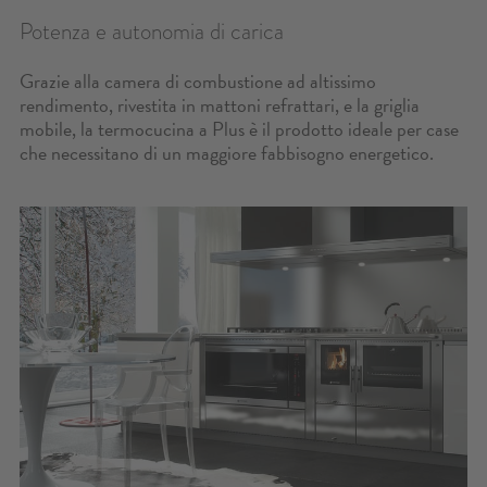
EVENTI
Potenza e autonomia di carica
RETE VENDITA
Grazie alla camera di combustione ad altissimo
rendimento, rivestita in mattoni refrattari, e la griglia
mobile, la termocucina a Plus è il prodotto ideale per case
CONTATTO
che necessitano di un maggiore fabbisogno energetico.
OUTLET
CONFIGURATORE
AREA RISERVATA
CERCA