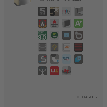
massimale: 19,0 kW
scheda prodotto
Resa energetica: 85,4%
Uscita fumi multipla
brevettata
Conto termico 3.0
(contributo economico
applicabile solo in Italia)
PANORAMA Inox
CONFIGURATORE
- Vai al
configuratore e crea la cucina dei tuoi
sogni
DETTAGLI