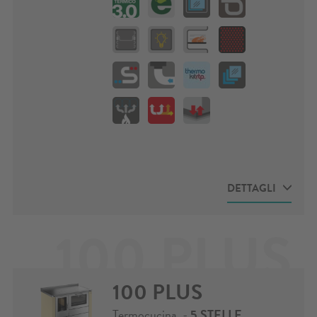
applicabile solo in Italia)
PANORAMA Nero F5 / Inox / Porta
forno a libro
CONFIGURATORE
- Vai al
configuratore e crea la cucina dei tuoi
sogni
DETTAGLI
100 PLUS
DATI TECNICI
DOWNLOADS
Misure (L x P x H): 900
Scheda tecnica
x 600 x 850-910 mm
Potenza calorifica
Kit termico RTP
100 PLUS
nominale: 14,0 kW
Potenza calorifica
Energy label e
Termocucina -
5 STELLE