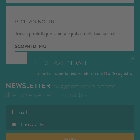
CONFIGURATORE
- Vai al
P-CLEANING LINE
configuratore e crea la cucina dei tuoi
sogni
Trova i prodotti per la cura e pulizia della tua cucina!
SCOPRI DI PIÙ
FERIE AZIENDALI
La nostra azienda resterà chiusa dal 8 al 16 agosto.
NEWSLETTER
Suggerimenti e offerte
direttamente nella tua mailbox!
Privacy
(Info)