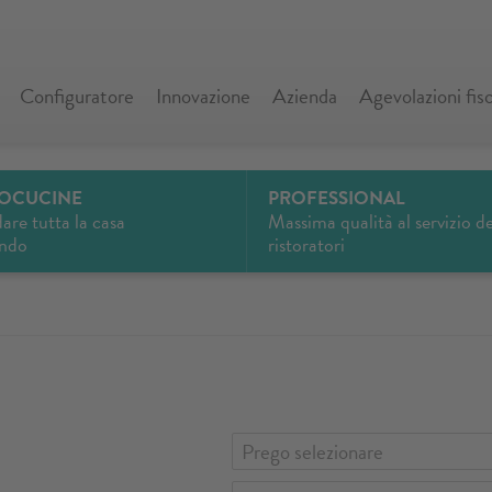
Configuratore
Innovazione
Azienda
Agevolazioni fisc
OCUCINE
PROFESSIONAL
are tutta la casa
Massima qualità al servizio de
ando
ristoratori
Prego selezionare