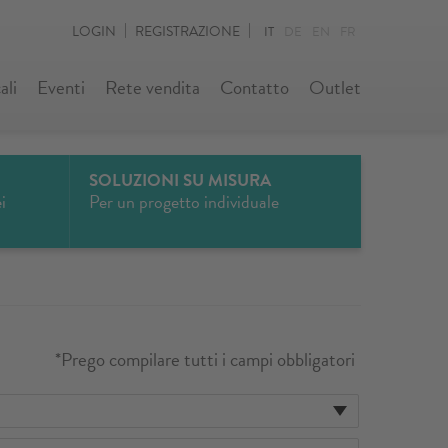
LOGIN
REGISTRAZIONE
IT
DE
EN
FR
ali
Eventi
Rete vendita
Contatto
Outlet
SOLUZIONI SU MISURA
i
Per un progetto individuale
*Prego compilare tutti i campi obbligatori