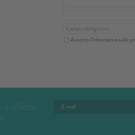
Accetto
l’informativa sulla pr
 e offerte
x!