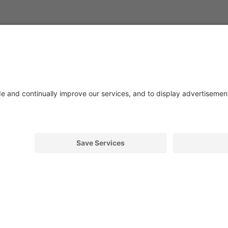
APERTURA
RETE VENDITA
OUTL
08:00 - 12:00
Per qualsiasi info sulla
La qua
13:00 - 17:30
nostra rete vendita.
un pre
08:00 - 12:00
VIENI A TROVARCI
VAI AL
Sitemap