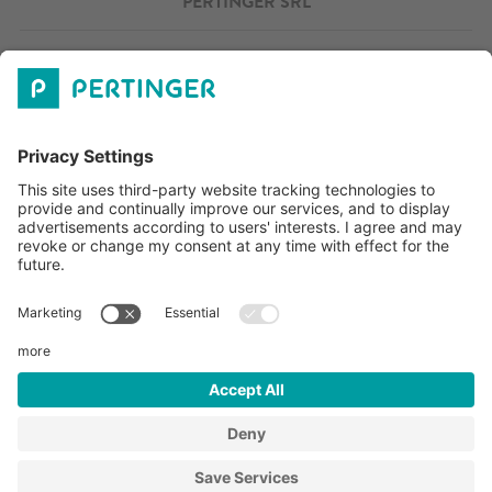
PERTINGER SRL
ORARI D'APERTURA
RETE VENDITA
OUTLET
DOWNLOADS
FERIE AZIENDALI
La nostra azienda resterà chiusa dal 8 al 16 agosto.
©
2026
Pertinger Srl
Part. IVA IT01577040213
Impressum
Informativa privacy
Impostazioni cookie
Sitemap