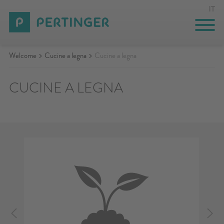
IT
Welcome
Cucine a legna
Cucine a legna
CUCINE
CUCINE A LEGNA
TERMOCUCINE
PROFESSIONAL
SOLUZIONI SU MISURA
INNOVAZIONE
AZIENDA
AGEVOLAZIONI FISCALI