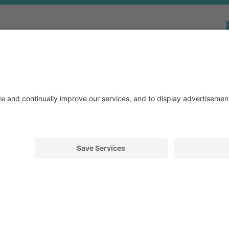
APERTURA
RETE VENDITA
OUTL
08:00 - 12:00
Per qualsiasi info sulla
La qua
13:00 - 17:30
nostra rete vendita.
un pre
08:00 - 12:00
VIENI A TROVARCI
VAI AL
Sitemap