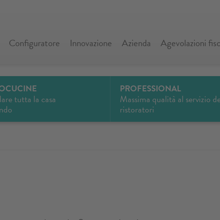
Configuratore
Innovazione
Azienda
Agevolazioni fisc
OCUCINE
PROFESSIONAL
are tutta la casa
Massima qualità al servizio de
ando
ristoratori