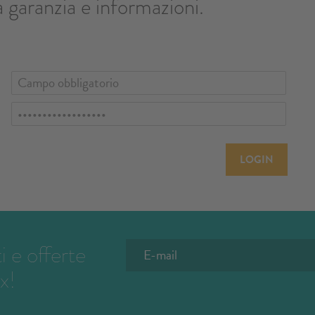
 garanzia e informazioni.
LOGIN
 e offerte
x!