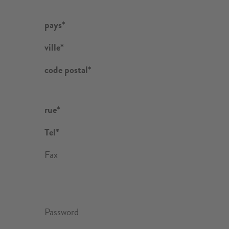
gamme
solutions
de
sur
pays*
barbecues
mesure
ville*
Pertinger
code postal*
rue*
Tel*
Fax
Password