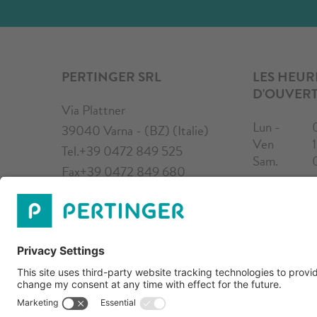
PERTINGER SRL
LES HEUR
D'OUVER
Via Plattner
Lun -
39040
Varna
-
(BZ) (Italie)
Ven
Tel.
+39 0472 849 525
Sam.
Fax
+39 0472 849 680
www.pertinger.com
info@pertinger.com