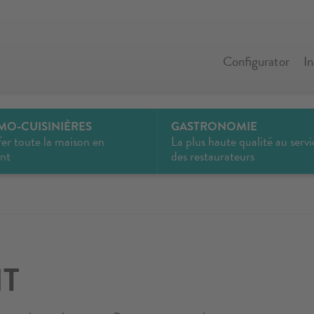
Configurator
I
MO-CUISINIÈRES
GASTRONOMIE
er toute la maison en
La plus haute qualité au servi
ant
des restaurateurs
NT