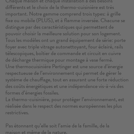
Chaque maison et chaque installation a des besoins
CONTACT
différents et le choix de la thermo-cuisinière est très
important. Notre gamme comprend trois types: à grille
fixe ou mobile (PLUS), et à flamme inversée. Chacune se
CONFIGURATEUR
distingue par des caractéristiques qui permettent de
pouvoir choisir la meilleure solution pour son logement.
ZONE RÉSERVÉE
Tous les modèles ont un grand équipement de série: porte
foyer avec triple vitrage autonettoyant, four éclairé, rails
RECHERCHE
télescopiques, boîtier de commande et circuit en cuivre
de décharge thermique pour montage à vase fermé.
Une thermocuisinière Pertinger est une source d’énergie
respectueuse de l’environnement qui permet de gérer le
système de chauffage, tout en assurant une forte réduction
des coûts énergétiques et une indépendance vis-à-vis des
formes d’énergies fossiles.
La thermo-cuisinière, pour protéger l’environnement, est
réalisée dans le respect des normes européennes les plus
restrictives.
Pas étonnant qu’elle soit l’amie de la famille, de la
maison et même de la nature.