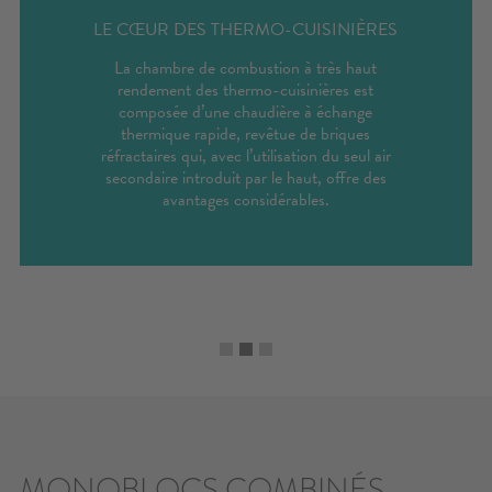
LE CŒUR DES THERMO-CUISINIÈRES
La chambre de combustion à très haut
rendement des thermo-cuisinières est
composée d’une chaudière à échange
thermique rapide, revêtue de briques
réfractaires qui, avec l’utilisation du seul air
secondaire introduit par le haut, offre des
avantages considérables.
MONOBLOCS COMBINÉS