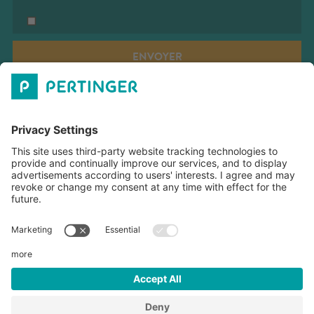
ENVOYER
PERTINGER SRL
LES HEURES D'OUVERTURE
TÉLÉCHARGEMENTS
©
2026
Pertinger SRL