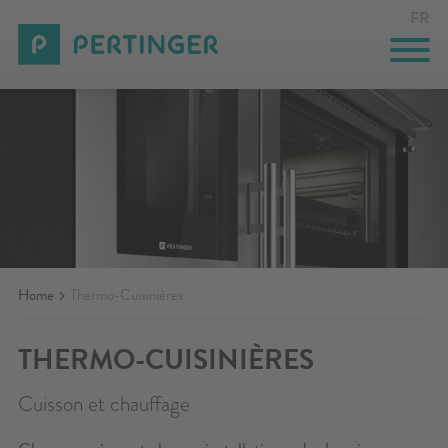
FR
CUISINIÈRES
THERMO-CUISINIÈRES
GASTRONOMIE
SOLUTIONS SUR MESURE
Home
Thermo-Cuisinières
INNOVAZIONE
THERMO-CUISINIÈRES
ENTREPRISE
Cuisson et chauffage
ÉVÉNEMENTS