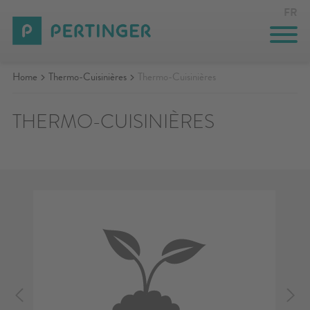
FR
Home
Thermo-Cuisinières
Thermo-Cuisinières
CUISINIÈRES
THERMO-CUISINIÈRES
THERMO-CUISINIÈRES
GASTRONOMIE
SOLUTIONS SUR MESURE
INNOVAZIONE
ENTREPRISE
ÉVÉNEMENTS