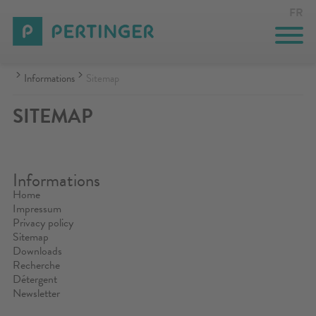
FR
Informations
Sitemap
CUISINIÈRES
THERMO-CUISINIÈRES
GASTRONOMIE
SOLUTIONS SUR MESURE
INNOVAZIONE
SITEMAP
ENTREPRISE
ÉVÉNEMENTS
Informations
CONTACT
Home
Impressum
CONFIGURATEUR
Privacy policy
Sitemap
Downloads
ZONE RÉSERVÉE
Recherche
Détergent
RECHERCHE
Newsletter