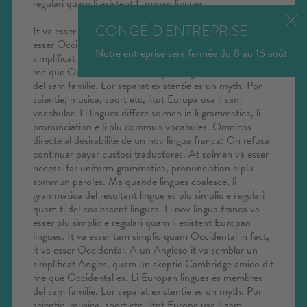
configurateur et créez la cuisinière de
regulari quam li existent Europan lingues.
vos rêves
CONGÉ D'ENTREPRISE
It va esser tam simplic quam Occidental in fact, it va
esser Occidental. A un Angleso it va semblar un
Notre entreprise sera fermée du 8 au 16 août.
simplificat Angles, quam un skeptic Cambridge amico dit
me que Occidental es. Li Europan lingues es membres
del sam familie. Lor separat existentie es un myth. Por
scientie, musica, sport etc, litot Europa usa li sam
vocabular. Li lingues differe solmen in li grammatica, li
pronunciation e li plu commun vocabules. Omnicos
directe al desirabilite de un nov lingua franca: On refusa
continuar payar custosi traductores. At solmen va esser
necessi far uniform grammatica, pronunciation e plu
sommun paroles. Ma quande lingues coalesce, li
grammatica del resultant lingue es plu simplic e regulari
quam ti del coalescent lingues. Li nov lingua franca va
esser plu simplic e regulari quam li existent Europan
lingues. It va esser tam simplic quam Occidental in fact,
it va esser Occidental. A un Angleso it va semblar un
simplificat Angles, quam un skeptic Cambridge amico dit
me que Occidental es. Li Europan lingues es membres
del sam familie. Lor separat existentie es un myth. Por
scientie, musica, sport etc, litot Europa usa li sam