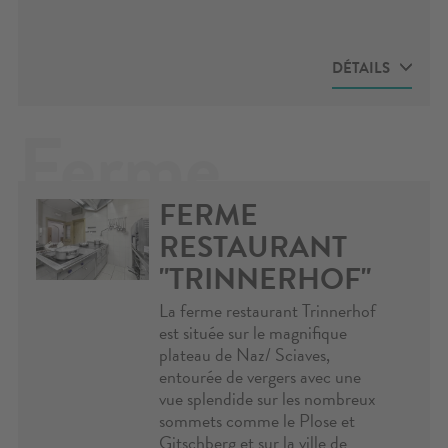
DÉTAILS
CONFIGURATEUR
- Allez au
configurateur et créez la cuisinière de
Ferme
vos rêves
La ferme est ouverte du premier mai au dernier
dimanche d’octobre. Avec la cuisinière
professionnelle Pertinger on prépare des plats très
typiques comme le rôti de chèvre, le goulasch, des
FERME
restaurant
spécialités à base de champignons et tout type de
RESTAURANT
canederli.
Une zone de randonnée fantastique s’ouvre depuis
"TRINNERHOF"
la ferme Marzoner
"Trinnerhof"
La ferme restaurant Trinnerhof
est située sur le magnifique
plateau de Naz/ Sciaves,
entourée de vergers avec une
vue splendide sur les nombreux
sommets comme le Plose et
Gitschberg et sur la ville de