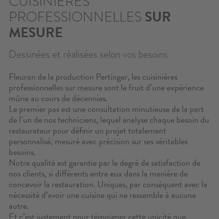
CUISINIÈRES
CONTACT
PROFESSIONNELLES
SUR
MESURE
CONFIGURATEUR
Dessinées et réalisées selon vos besoins
ZONE RÉSERVÉE
Fleuron de la production Pertinger, les cuisinières
RECHERCHE
professionnelles sur mesure sont le fruit d’une expérience
mûrie au cours de décennies.
Le premier pas est une consultation minutieuse de la part
de l’un de nos techniciens, lequel analyse chaque besoin du
restaurateur pour définir un projet totalement
personnalisé, mesuré avec précision sur ses véritables
besoins.
Notre qualité est garantie par le degré de satisfaction de
nos clients, si différents entre eux dans la manière de
concevoir la restauration. Uniques, par conséquent avec la
nécessité d’avoir une cuisine qui ne ressemble à aucune
autre.
Et c’est justement pour témoigner cette unicité que,