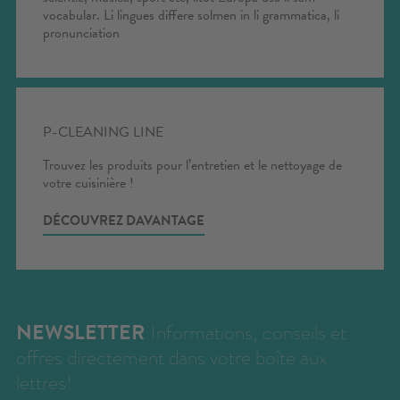
vocabular. Li lingues differe solmen in li grammatica, li
pronunciation
P-CLEANING LINE
Trouvez les produits pour l’entretien et le nettoyage de
votre cuisinière !
DÉCOUVREZ DAVANTAGE
NEWSLETTER
Informations, conseils et
offres directement dans votre boîte aux
lettres!