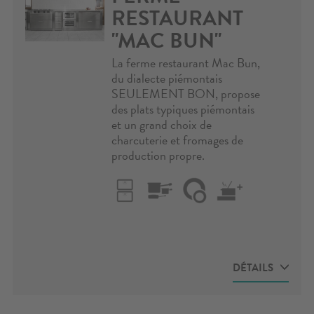
restaurant
RESTAURANT
"MAC BUN"
"Mac Bun"
La ferme restaurant Mac Bun,
du dialecte piémontais
SEULEMENT BON, propose
des plats typiques piémontais
et un grand choix de
charcuterie et fromages de
production propre.
DÉTAILS