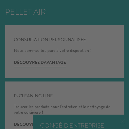
PELLET AIR
CONSULTATION PERSONNALISÉE
Nous sommes toujours à votre disposition !
CONFIGURATEUR
- Allez au
DÉCOUVREZ DAVANTAGE
configurateur et créez la cuisinière de
vos rêves
P-CLEANING LINE
Trouvez les produits pour l’entretien et le nettoyage de
votre cuisinière !
CONGÉ D'ENTREPRISE
DÉCOUVREZ DAVANTAGE