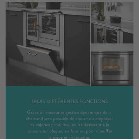
TROIS DIFFÉRENTES FONCTIONS
Grâce à l’innovante gestion dynamique de la
chaleur il sera possible de choisir où employer
les calories produites, en les destinant à la
cuisson sur plaque, au four ou pour chauffer
la pièce environnante.