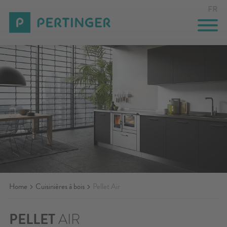
FR
CUISINIÈRES
THERMO-CUISINIÈRES
GASTRONOMIE
SOLUTIONS SUR MESURE
INNOVAZIONE
Home
ENTREPRISE
Cuisinières à bois
Pellet Air
ÉVÉNEMENTS
PELLET
AIR