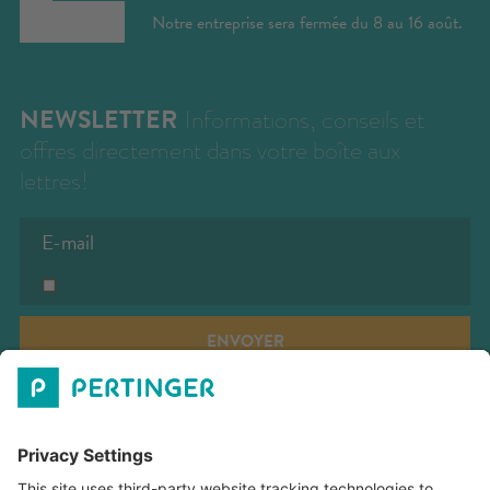
Notre entreprise sera fermée du 8 au 16 août.
NEWSLETTER
Informations, conseils et
offres directement dans votre boîte aux
lettres!
ENVOYER
PERTINGER SRL