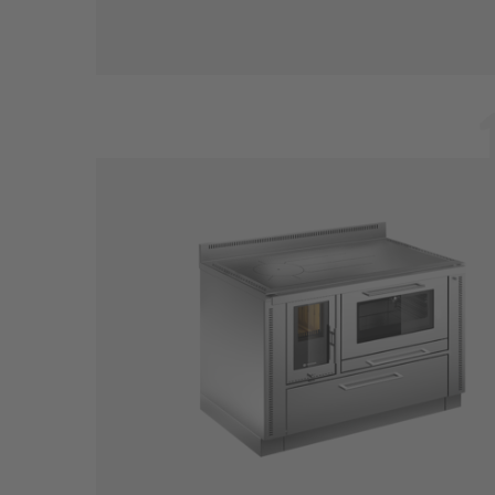
TECHNISCHE DATEN
Gerätemaße (B x T): 1100 x 800 m
Nennwärmeleistung: 10,0 kW
Wirkungsgrad 81,6%
Kaminanschluss-System patentgesch
PANORAMA Edelstahl
KONFIGURATOR
- Zum Traum