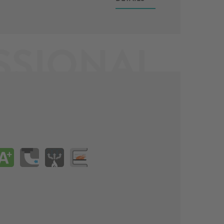
SSIONAL
t
ktdatenblatt