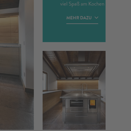
viel Spaß am Kochen
haben und in einem
professionellen Ambiente
MEHR DAZU
arbeiten wollen bieten wir
unsere Wirtschaftsherde
auch an Privatpersonen
an. Für eine
Professionelle Küche zu
Hause können unzählige
Anpassungsmöglichkeiten
realisiert werden.