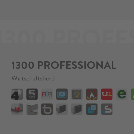
DOWNLOADS
1300 PROFE
m (Höhe auf Maß)
Technisches Datenblat
Energy label und Produ
ützt
1300 PROFESSIONAL
Wirtschaftsherd
herd - konfigurieren Sie Ihren Herd selbst