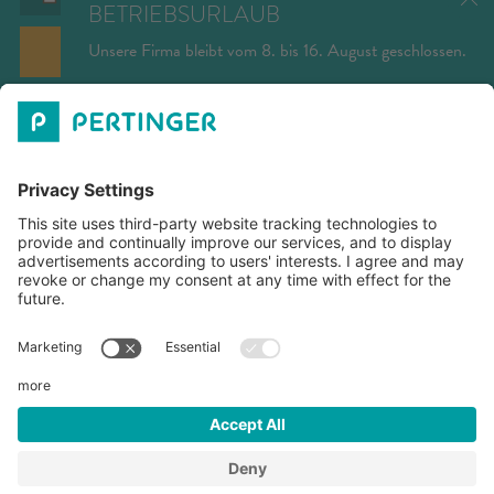
BETRIEBSURLAUB
Unsere Firma bleibt vom 8. bis 16. August geschlossen.
SENDEN
PERTINGER GMBH
ÖFFNUNGZEITEN
DOWNLOADS
©
2026
Pertinger GmbH
MwSt-Nr. IT01577040213
Impressum
Datenschutzerklärung
Cookie-Einstellungen