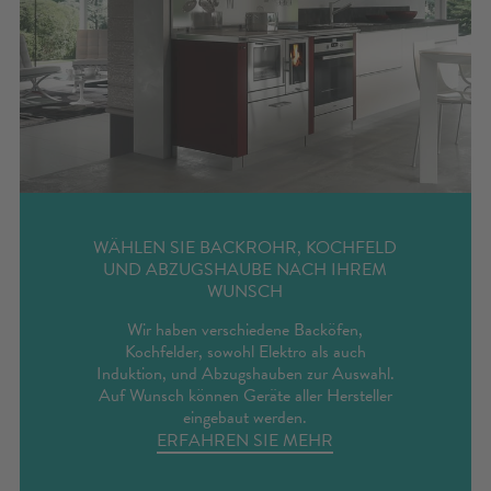
VERVOLLSTÄNDIGEN SIE IHREN
KOMBIHERD MIT MÖBELN AUS
EDELSTAHL
Um ein homogenes Bild in der Küche zu
schaffen, bieten wir Ihnen auch Anbaumöbel
aus Edelstahl an.
ERFAHREN SIE MEHR