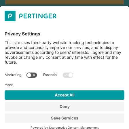
PERTINGER GMBH
ÖFFNUNGZEITEN
DOWNLOADS
©
2026
Pertinger GmbH
MwSt-Nr. IT01577040213
Impressum
Datenschutzerklärung
Cookie-Einstellungen
Sitemap
produced by