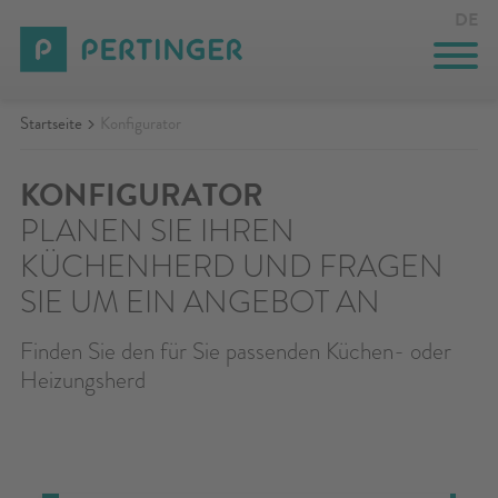
DE
Startseite
Konfigurator
INNOVATION
UNTERNEHMEN
KONFIGURATOR
PLANEN SIE IHREN
EVENTS
KÜCHENHERD UND FRAGEN
KONTAKT
SIE UM EIN ANGEBOT AN
KONFIGURATOR
Finden Sie den für Sie passenden Küchen- oder
Heizungsherd
RESERVIERTER BEREICH
SUCHE