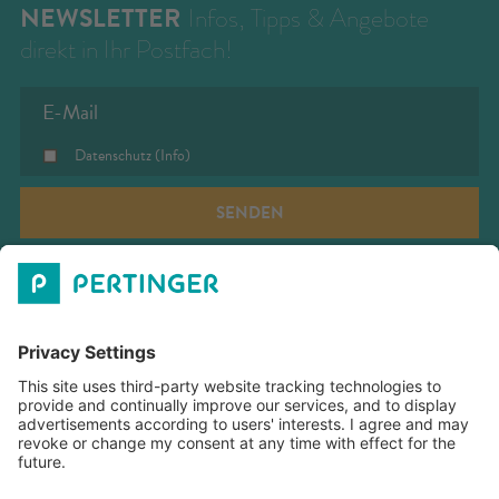
NEWSLETTER
Infos, Tipps & Angebote
direkt in Ihr Postfach!
Datenschutz
(Info)
SENDEN
PERTINGER GMBH
ÖFFNUNGZEITEN
DOWNLOADS