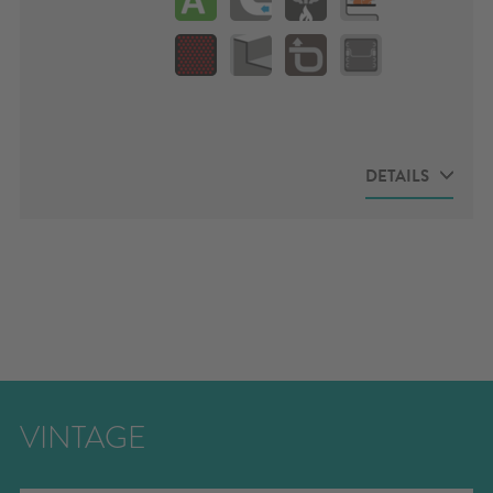
PANORAMA / Backrohr mit
Sichtfenter
KONFIGURATOR
- Zum Traumherd -
DETAILS
konfigurieren Sie Ihren Herd selbst
TECHNISCHE DATEN
DOWNLOADS
Gerätemaße (B x T x H):
Technisches
1100 x 640 x 860 mm
Datenblatt
Nennwärmeleistung: 8,0
kW
Energy label und
Wirkungsgrad: 85,3%
Produktdatenblatt
Kaminanschluss-System
patentgeschützt
VINTAGE
Conto termico 3.0
(Förderung nur in Italien