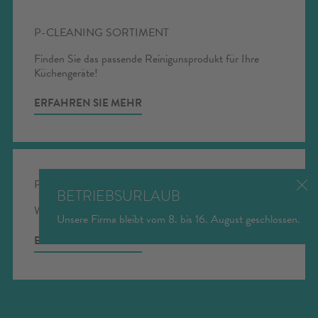
verfügbar)
P-CLEANING SORTIMENT
PANORAMA
Finden Sie das passende Reinigunsprodukt für Ihre
Küchengeräte!
ERFAHREN SIE MEHR
KONFIGURATOR
- Zum Traumherd -
konfigurieren Sie Ihren Herd selbst
PERSÖNLICHE BERATUNG
BETRIEBSURLAUB
Wir sind persönlich für Sie da.
Unsere Firma bleibt vom 8. bis 16. August geschlossen.
ERFAHREN SIE MEHR