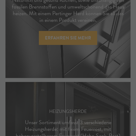
fossilen Brennstoffen und umweltschonend das Haus
heizen. Mit einem Pertinger Herd können Sie all das
in einem Produkt vereinen.
ERFAHREN SIE MEHR
HEIZUNGSHERDE
Unser Sortiment umfasst 3 verschiedene
Heizungsherde: mit fixem Feuerrost, mit
höhenverstellbarem Feuerrost (Hebe-Senk-Rost)