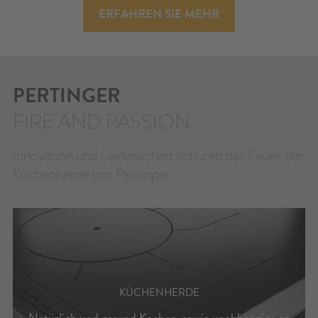
KONTAKT
ERFAHREN SIE MEHR
KONFIGURATOR
RESERVIERTER BEREICH
PERTINGER
FIRE AND PASSION
SUCHE
Innovation und Leidenschaft schüren das Feuer der
Küchenherde von Pertinger
KÜCHENHERDE
Natürlich und gesund Kochen, sowie unabhängig von