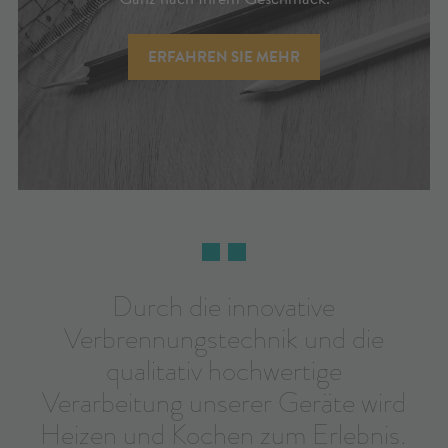
ERFAHREN SIE MEHR
Durch die innovative
Verbrennungstechnik und die
qualitativ hochwertige
Verarbeitung unserer Geräte wird
Heizen und Kochen zum Erlebnis.