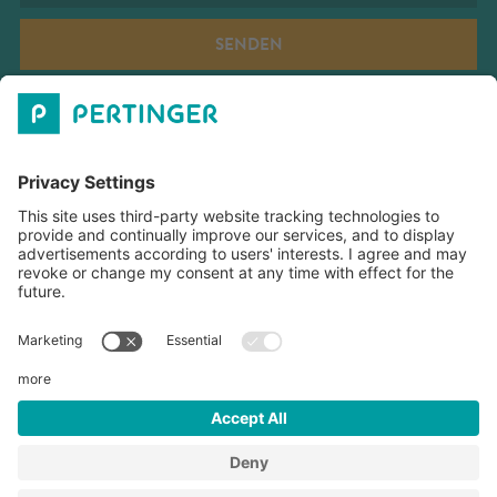
SENDEN
PERTINGER GMBH
ÖFFNUNGZEITEN
DOWNLOADS
©
2026
Pertinger GmbH
MwSt-Nr. IT01577040213
Impressum
Datenschutzerklärung
Cookie-Einstellungen