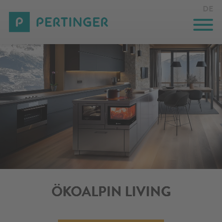
DE
KÜCHENHERDE
HEIZUNGSHERDE
GASTRONOMIE
LÖSUNGEN AUF MASS
INNOVATION
UNTERNEHMEN
ÖKOALPIN LIVING
EVENTS