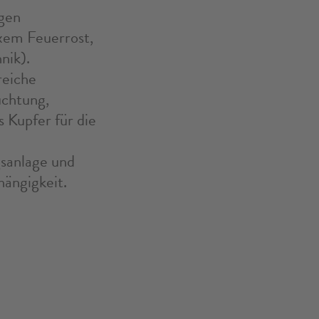
igen
ixem Feuerrost,
nik).
reiche
uchtung,
 Kupfer für die
gsanlage und
hängigkeit.