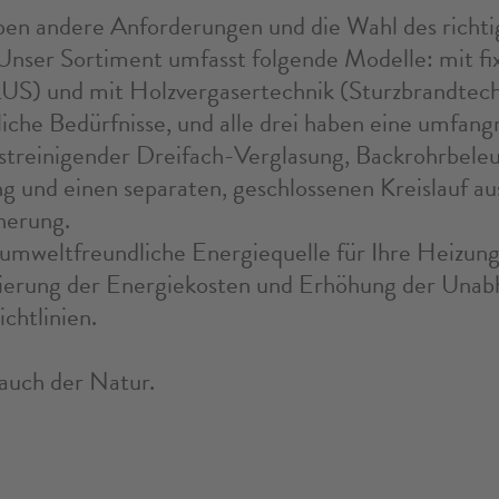
ben andere Anforderungen und die Wahl des richt
 Unser Sortiment umfasst folgende Modelle: mit f
S) und mit Holzvergasertechnik (Sturzbrandtech
liche Bedürfnisse, und alle drei haben eine umfang
bstreinigender Dreifach-Verglasung, Backrohrbele
g und einen separaten, geschlossenen Kreislauf aus
herung.
 umweltfreundliche Energiequelle für Ihre Heizun
uzierung der Energiekosten und Erhöhung der Unab
chtlinien.
 auch der Natur.