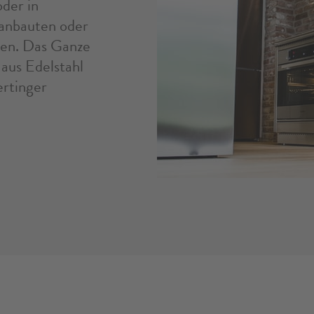
oder in
anbauten oder
len. Das Ganze
aus Edelstahl
ertinger