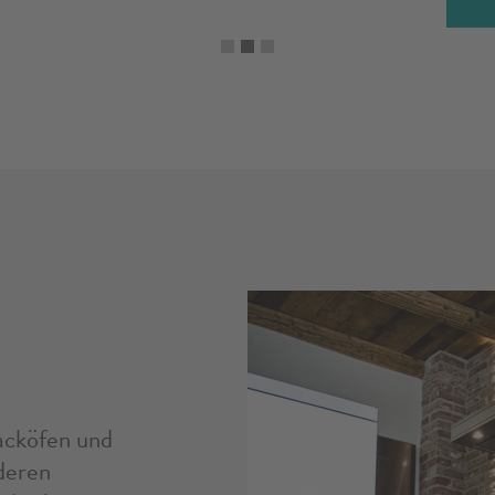
acköfen und
deren